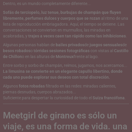
Dentro, es un mundo completamente diferente...
Sofás de terciopelo, luz tenue, burbujas de champán que fluyen
libremente, perfumes dulces y cuerpos que se rozan
al ritmo de una
lista de reproducción embriagadora. Aquí, el tiempo se detiene. Las
conversaciones se convierten en murmullos, las miradas en
acaloradas, y
trajes a veces caen tan rápido como las inhibiciones
.
Algunas personas hablan de
bailes privados
de
juegos sensuales
de
besos robados
o
tórridas sesiones fotográficas
con vistas al
Castillo
de Chillon
o en las alturas de
Montreux
frente al lago.
Entre sorbo y sorbo de champán, reímos, jugamos, nos acercamos...
La limusina se convierte en un elegante capullo libertino, donde
cada uno puede explorar sus deseos con total discreción.
Algunos
fotos robadas
filtrado en las redes: miradas calientes,
piernas desnudas, cuerpos abrazados...
Suficiente para despertar la curiosidad de todo el
Suiza francófona
.
Meetgirl de gira
no es sólo un
viaje, es una forma de vida.
una