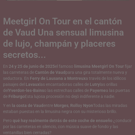
Meetgirl On Tour en el cantón
de Vaud
Una sensual limusina
de lujo, champán y placeres
secretos...
En
24 y 25 de junio de 2025
el famoso
limusina Meetgirl On Tour
fijar
las carreteras de
Cantón de Vaud
para una gira totalmente nueva y
seductora. En
Ferry de Lausana a Montreux
a través de los idílicos
paisajes del
Lavaux
las encantadoras calles de
Lutry
las orillas
del
Yverdon-les-Bains
o las estrechas calles de
Payerne
a las puertas
de
Friburgo
Esta lujosa procesión no dejó indiferente a nadie.
Y en
la costa de Vaud
entre
Morges
,
Rollo
y
Nyon
Todas las miradas
estaban puestas en la limusina negra con su misterioso brillo.
Pero
qué hay realmente detrás de este coche de ensueño
¿conducir
por las carreteras en silencio, con música suave de fondo y las
ventanillas bien cerradas?